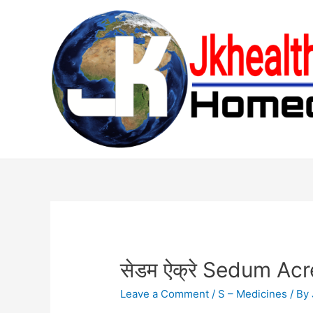
Skip
to
content
सेडम ऐक्रे Sedum Acr
Leave a Comment
/
S – Medicines
/ By