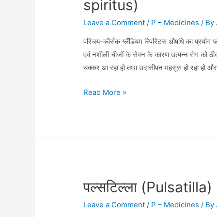
spiritus)
Leave a Comment
/
P – Medicines
/ By
परिचय-क्वैर्सक ग्लैंडियम स्पिरिटस औषधि का प्रयोग प
एवं नशीली चीजों के सेवन के कारण उत्पन्न रोग को
चक्कर आ रहा हो तथा उदासीपन महसूस हो रहा हो औ
क्वैर्कस
Read More »
ग्लैंडियम
स्पिरिटस
(Quercus
Glandium
spiritus)
पल्सटिल्ला (Pulsatilla)
Leave a Comment
/
P – Medicines
/ By