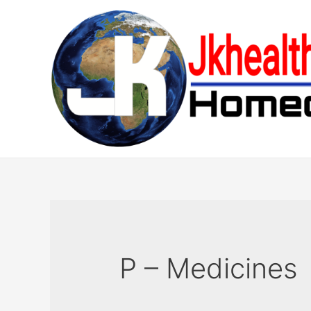
Skip
to
content
P – Medicines