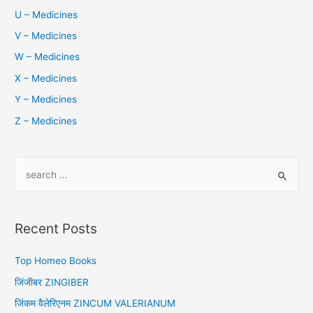
U – Medicines
V – Medicines
W – Medicines
X – Medicines
Y – Medicines
Z – Medicines
S
e
a
r
Recent Posts
c
h
Top Homeo Books
f
जिंजीबर ZINGIBER
o
जिंकम वैलेरिएनम ZINCUM VALERIANUM