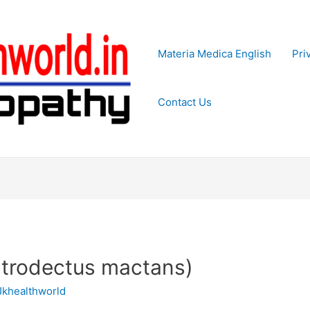
Materia Medica English
Pri
Contact Us
स (Latrodectus mactans)
Jkhealthworld