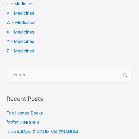
U – Medicines
V – Medicines
W – Medicines
X – Medicines
Y – Medicines
Z – Medicines
S
e
a
r
Recent Posts
c
h
Top Homeo Books
f
जिंजीबर ZINGIBER
o
जिंकम वैलेरिएनम ZINCUM VALERIANUM
r