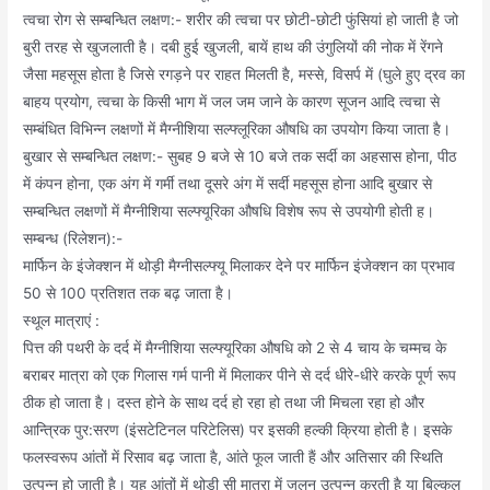
त्वचा रोग से सम्बन्धित लक्षण:- शरीर की त्वचा पर छोटी-छोटी फुंसियां हो जाती है जो
बुरी तरह से खुजलाती है। दबी हुई खुजली, बायें हाथ की उंगुलियों की नोक में रेंगने
जैसा महसूस होता है जिसे रगड़ने पर राहत मिलती है, मस्से, विसर्प में (घुले हुए द्रव का
बाहय प्रयोग, त्वचा के किसी भाग में जल जम जाने के कारण सूजन आदि त्वचा से
सम्बंधित विभिन्न लक्षणों में मैग्नीशिया सल्फ्लूरिका औषधि का उपयोग किया जाता है।
बुखार से सम्बन्धित लक्षण:- सुबह 9 बजे से 10 बजे तक सर्दी का अहसास होना, पीठ
में कंपन होना, एक अंग में गर्मी तथा दूसरे अंग में सर्दी महसूस होना आदि बुखार से
सम्बन्धित लक्षणों में मैग्नीशिया सल्फ्यूरिका औषधि विशेष रूप से उपयोगी होती ह।
सम्बन्ध (रिलेशन):-
मार्फिन के इंजेक्शन में थोड़ी मैग्नीसल्फ्यू मिलाकर देने पर मार्फिन इंजेक्शन का प्रभाव
50 से 100 प्रतिशत तक बढ़ जाता है।
स्थूल मात्राएं :
पित्त की पथरी के दर्द में मैग्नीशिया सल्फ्यूरिका औषधि को 2 से 4 चाय के चम्मच के
बराबर मात्रा को एक गिलास गर्म पानी में मिलाकर पीने से दर्द धीरे-धीरे करके पूर्ण रूप
ठीक हो जाता है। दस्त होने के साथ दर्द हो रहा हो तथा जी मिचला रहा हो और
आन्त्रिक पुर:सरण (इंसटेटिनल परिटेलिस) पर इसकी हल्की क्रिया होती है। इसके
फलस्वरूप आंतों में रिसाव बढ़ जाता है, आंते फूल जाती हैं और अतिसार की स्थिति
उत्पन्न हो जाती है। यह आंतों में थोड़ी सी मात्रा में जलन उत्पन्न करती है या बिल्कुल