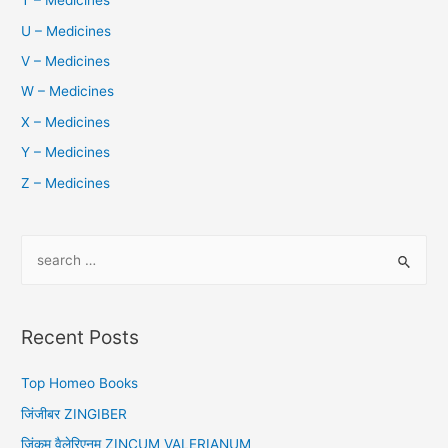
T – Medicines
U – Medicines
V – Medicines
W – Medicines
X – Medicines
Y – Medicines
Z – Medicines
S
e
a
r
Recent Posts
c
h
Top Homeo Books
f
जिंजीबर ZINGIBER
o
जिंकम वैलेरिएनम ZINCUM VALERIANUM