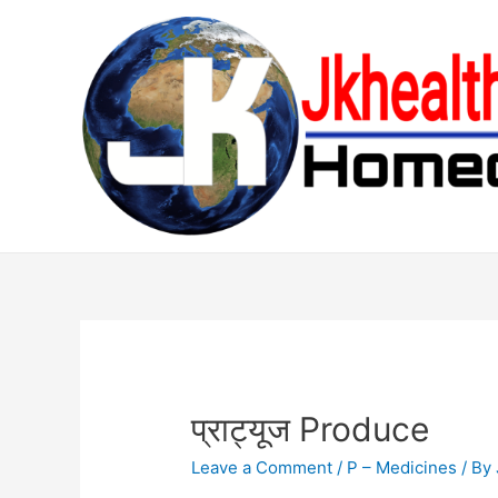
Skip
to
content
प्राट्यूज Produce
Leave a Comment
/
P – Medicines
/ By