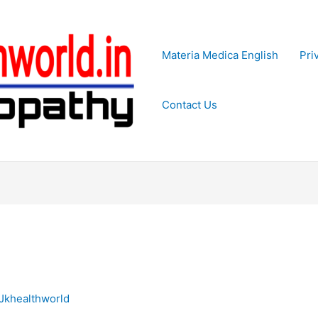
Materia Medica English
Pri
Contact Us
Jkhealthworld