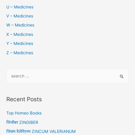
U – Medicines
V – Medicines
W – Medicines
X – Medicines
Y – Medicines
Z – Medicines
S
e
a
r
Recent Posts
c
h
Top Homeo Books
f
जिंजीबर ZINGIBER
o
जिंकम वैलेरिएनम ZINCUM VALERIANUM