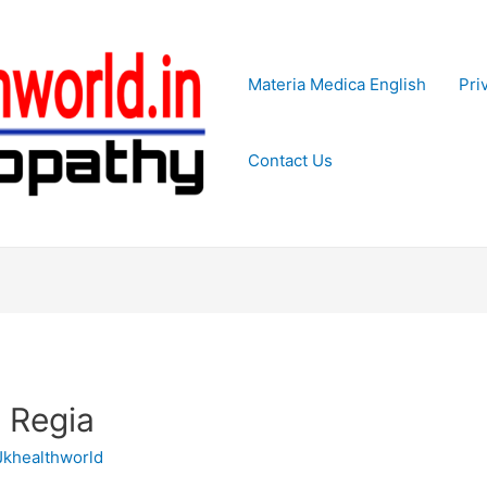
Materia Medica English
Pri
Contact Us
ns Regia
Jkhealthworld