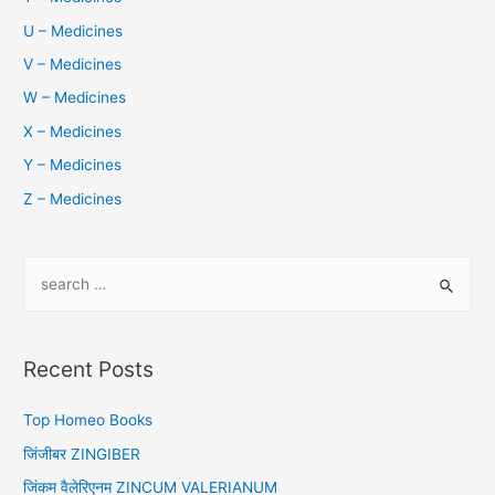
U – Medicines
V – Medicines
W – Medicines
X – Medicines
Y – Medicines
Z – Medicines
S
e
a
r
Recent Posts
c
h
Top Homeo Books
f
जिंजीबर ZINGIBER
o
जिंकम वैलेरिएनम ZINCUM VALERIANUM