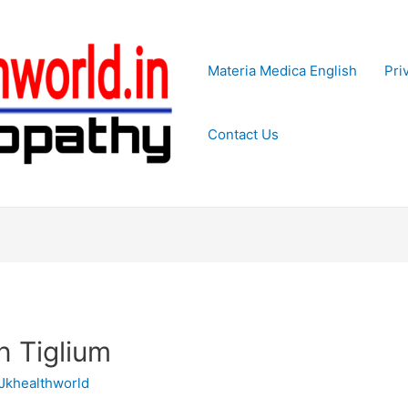
Materia Medica English
Pri
Contact Us
n Tiglium
Jkhealthworld