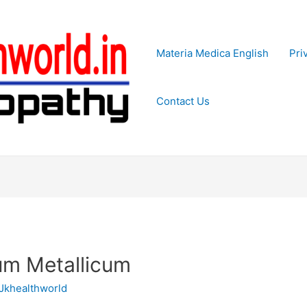
Materia Medica English
Pri
Contact Us
prum Metallicum
Jkhealthworld