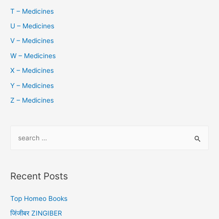
T – Medicines
U – Medicines
V – Medicines
W – Medicines
X – Medicines
Y – Medicines
Z – Medicines
S
e
a
r
Recent Posts
c
h
Top Homeo Books
f
जिंजीबर ZINGIBER