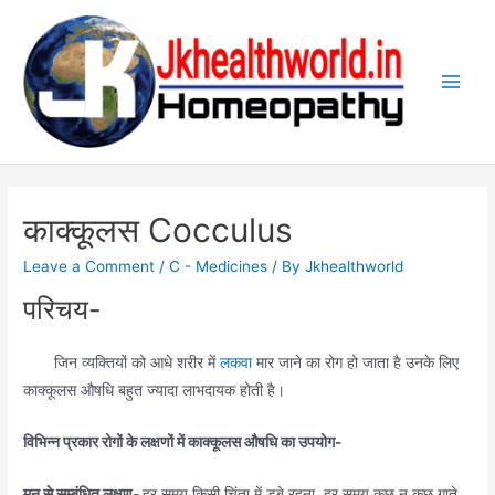
Skip
to
content
Main
Men
काक्कूलस Cocculus
Leave a Comment
/
C - Medicines
/ By
Jkhealthworld
परिचय-
जिन व्यक्तियों को आधे शरीर में
लकवा
मार जाने का रोग हो जाता है उनके लिए
काक्कूलस औषधि बहुत ज्यादा लाभदायक होती है।
विभिन्न प्रकार रोगों के लक्षणों में काक्कूलस औषधि का उपयोग-
मन से सम्बंधित लक्षण-
हर समय किसी चिंता में डूबे रहना, हर समय कुछ न कुछ गाते