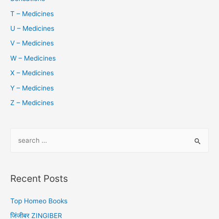
T – Medicines
U – Medicines
V – Medicines
W – Medicines
X – Medicines
Y – Medicines
Z – Medicines
S
e
a
r
Recent Posts
c
h
Top Homeo Books
f
जिंजीबर ZINGIBER